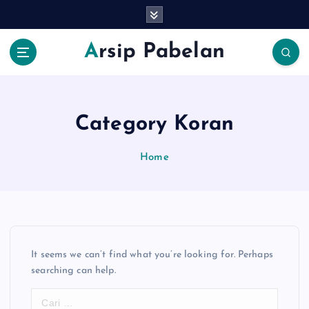
S
k
i
Arsip Pabelan
p
t
o
c
o
Category Koran
n
t
Home
e
n
t
It seems we can’t find what you’re looking for. Perhaps
searching can help.
C