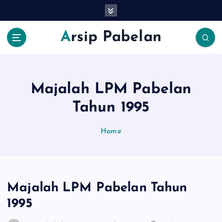
S
k
i
Arsip Pabelan
p
t
o
c
o
Majalah LPM Pabelan
n
Tahun 1995
t
e
n
Home
t
Majalah LPM Pabelan Tahun
1995