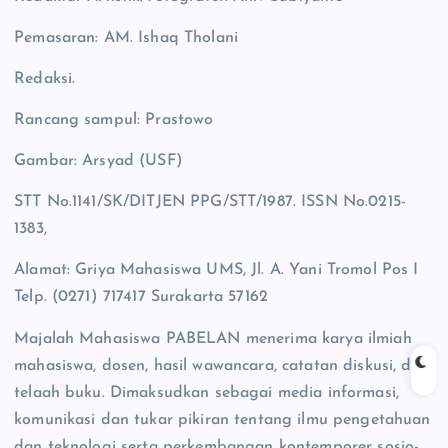
Pemasaran: AM. Ishaq Tholani
Redaksi.
Rancang sampul: Prastowo
Gambar: Arsyad (USF)
STT No.1141/SK/DITJEN PPG/STT/1987. ISSN No.0215-
1383,
Alamat: Griya Mahasiswa UMS, Jl. A. Yani Tromol Pos I
Telp. (0271) 717417 Surakarta 57162
Majalah Mahasiswa PABELAN menerima karya ilmiah
mahasiswa, dosen, hasil wawancara, catatan diskusi, dan
telaah buku. Dimaksudkan sebagai media informasi,
komunikasi dan tukar pikiran tentang ilmu pengetahuan
dan teknologi serta perkembangan kontemporer sosio-