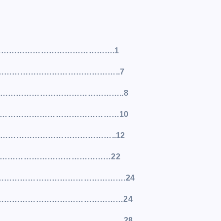
…………………………………………….1
…………………………………………..7
…………………………………………..8
………………………………………………10
………………………………………..12
…………………………………………22
…………………………………………….24
……………………………………………24
…………………………………………28