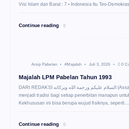
s
Visi Islam dan Barat : 7 • Indonesia Itu Teo-Demokra
i
Continue reading
p
o
s
Arsip Pabelan
#Majalah
Juli 3, 2026
0 C
Majalah LPM Pabelan Tahun 1993
DARI REDAKSI السلام عليكم ورحمة الله وبركاته (Assalamu’alaikum warahmatullahi wabarakatuh) Adalah
menjadi tradisi bagi setiap penerbitan manapun un
Kekhususan ini bisa berupa wujud fisiknya, seperti
Continue reading