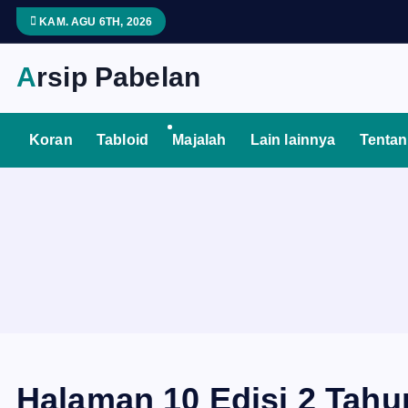
S
KAM. AGU 6TH, 2026
k
i
Arsip Pabelan
p
t
o
Koran
Tabloid
Majalah
Lain lainnya
Tenta
c
o
n
t
e
n
t
Halaman 10 Edisi 2 Tahu