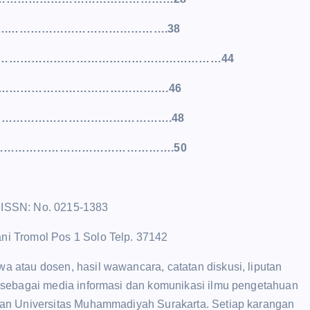
…….…………………………………….38
………………………………………………………44
………………………………………….46
……………………………………….48
………………………………………….50
 ISSN: No. 0215-1383
i Tromol Pos 1 Solo Telp. 37142
 atau dosen, hasil wawancara, catatan diskusi, liputan
 sebagai media informasi dan komunikasi ilmu pengetahuan
gan Universitas Muhammadiyah Surakarta. Setiap karangan