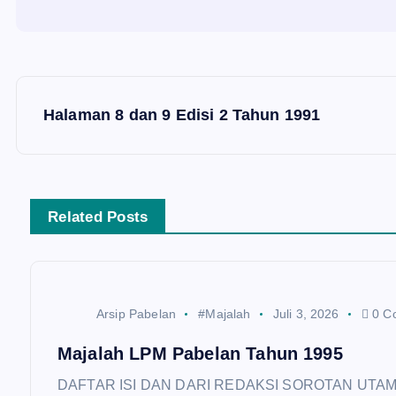
N
Halaman 8 dan 9 Edisi 2 Tahun 1991
a
v
Related Posts
i
g
Arsip Pabelan
#Majalah
Juli 3, 2026
0 C
a
Majalah LPM Pabelan Tahun 1995
DAFTAR ISI DAN DARI REDAKSI SOROTAN UTAMA • M