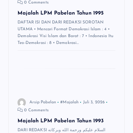
0 Comments
p
Majalah LPM Pabelan Tahun 1995
o
DAFTAR ISI DAN DARI REDAKSI SOROTAN
UTAMA • Mencari Format Demokrasi Islam : 4 •
s
Demokrasi Visi Islam dan Barat : 7 • Indonesia Itu
Teo-Demokrasi : 8 • Demokrasi…
Arsip Pabelan
#Majalah
Juli 3, 2026
0 Comments
Majalah LPM Pabelan Tahun 1993
DARI REDAKSI السلام عليكم ورحمة الله وبركاته