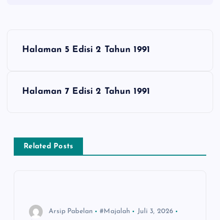
N
Halaman 5 Edisi 2 Tahun 1991
a
v
Halaman 7 Edisi 2 Tahun 1991
i
g
Related Posts
a
s
i
Arsip Pabelan
#Majalah
Juli 3, 2026