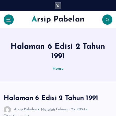
S
k
i
Arsip Pabelan
p
t
o
c
o
Halaman 6 Edisi 2 Tahun
n
1991
t
e
n
Home
t
Halaman 6 Edisi 2 Tahun 1991
Arsip Pabelan
Majalah
Februari 23, 2024