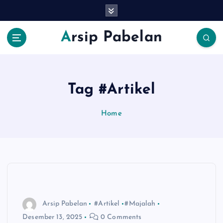
S
k
i
Arsip Pabelan
p
t
o
c
o
Tag #Artikel
n
t
Home
e
n
t
Arsip Pabelan
#Artikel
#Majalah
Desember 13, 2025
0 Comments