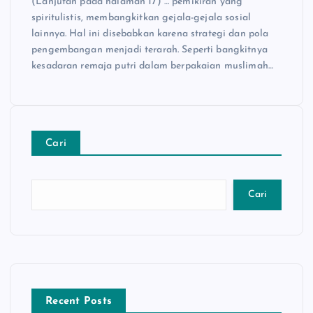
(Lanjutan pada halaman 17) … pemikiran yang
spiritulistis, membang­kitkan gejala-gejala sosial
lainnya. Hal ini disebabkan karena strategi dan pola
pengembangan menjadi terarah. Se­perti bangkitnya
kesadaran remaja putri dalam berpakaian muslimah…
Cari
Cari
Recent Posts